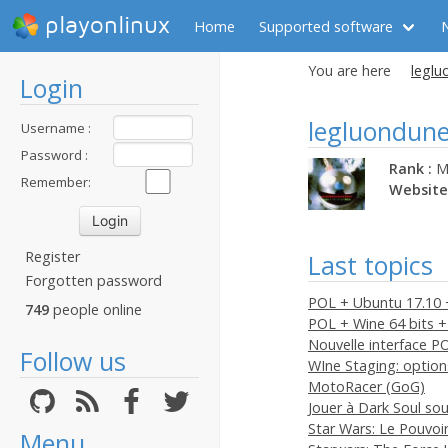
playonlinux
Home
Supported software
You are here
leglu
Login
legluondune
Username :
Password :
Rank :
M
Remember:
Website
Register
Last topics
Forgotten password
POL + Ubuntu 17.10 
749
people online
POL + Wine 64 bits +
Nouvelle interface P
Follow us
WIne Staging: option
MotoRacer (GoG)
Jouer à Dark Soul so
Star Wars: Le Pouvoir
Menu