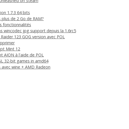
 Unleashed on Steam
ion 1.7.3 64 bits
s plus de 2 Go de RAM?
s fonctionnalités
s wincodec jpg support depuis la 1.6rc5
b Raider 123 GOG version avec POL
upprimer
ipt Mint 12
nt AION à l'aide de POL
GL 32-bit games in amd64
ls avec wine + AMD Radeon