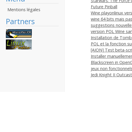
Starwars: The Force
Future Pinball
Mentions légales
Wine playonlinux vers
Partners
wine 64 bits mais pa
suggestions nouvelle
version POL Wine san
Installation de Tom
POL et la fonction s
[AION] Test beta-scr
Installer manuelleme
Blackscreen in Open
jeux non fonctionne
Jedi Knight II Outcast