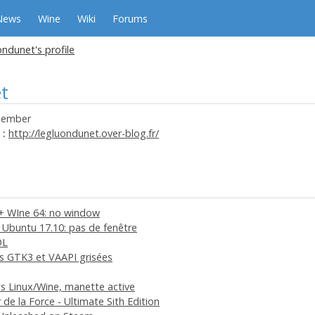
News
Wine
Wiki
Forums
ondunet's profile
t
ember
 :
http://legluondunet.over-blog.fr/
+ WIne 64: no window
 Ubuntu 17.10: pas de fenêtre
OL
s GTK3 et VAAPI grisées
us Linux/Wine, manette active
 de la Force - Ultimate Sith Edition