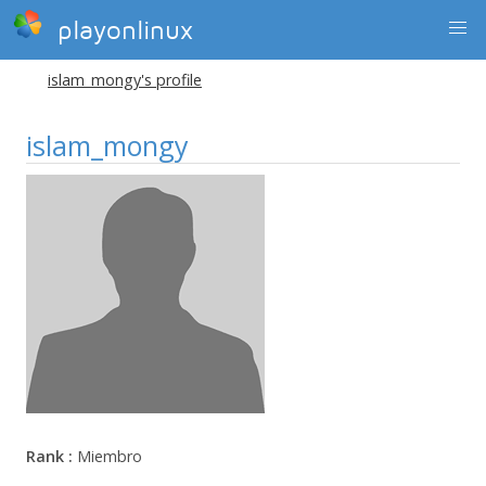
playonlinux
islam_mongy's profile
islam_mongy
Rank :
Miembro