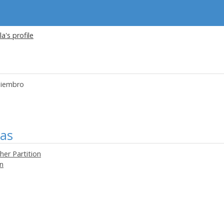
a's profile
iembro
mas
er Partition
in