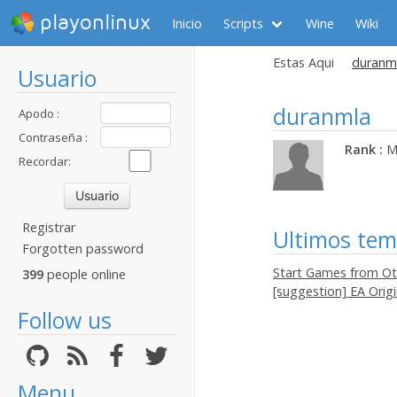
playonlinux
Inicio
Scripts
Wine
Wiki
Estas Aqui
duranml
Usuario
duranmla
Apodo :
Contraseña :
Rank :
M
Recordar:
Registrar
Ultimos te
Forgotten password
Start Games from Oth
399
people online
[suggestion] EA Orig
Follow us
Menu