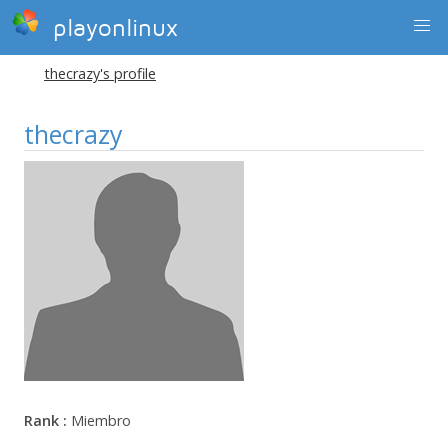
playonlinux
thecrazy's profile
thecrazy
Rank :
Miembro