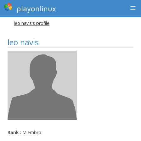
playonlinux
leo navis's profile
leo navis
Rank :
Miembro