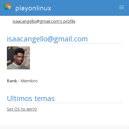
playonlinux
isaacangello@gmail.com's profile
isaacangello@gmail.com
Rank :
Miembro
Ultimos temas
Set OS to wn10