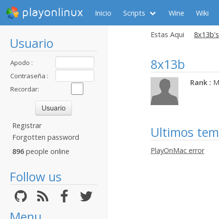
playonlinux
Inicio
Scripts
Wine
Wiki
Estas Aqui
8x13b's
Usuario
8x13b
Apodo :
Contraseña :
Rank :
M
Recordar:
Registrar
Ultimos te
Forgotten password
PlayOnMac error
896
people online
Follow us
Menu