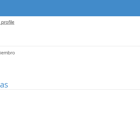
 profile
iembro
mas