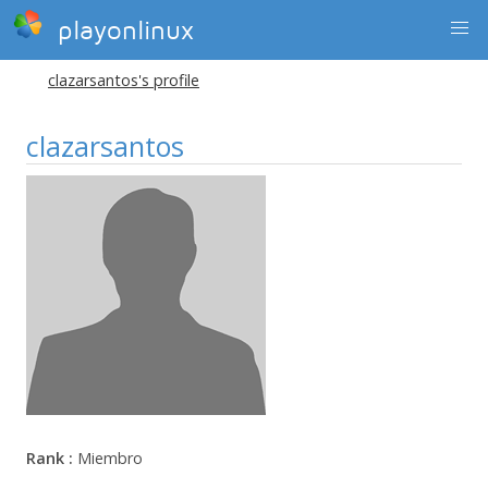
playonlinux
clazarsantos's profile
clazarsantos
Rank :
Miembro