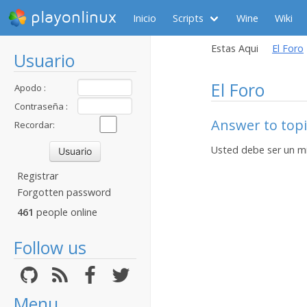
playonlinux
Inicio
Scripts
Wine
Wiki
Estas Aqui
El Foro
Usuario
El Foro
Apodo :
Contraseña :
Answer to topi
Recordar:
Usted debe ser un m
Registrar
Forgotten password
461
people online
Follow us
Menu