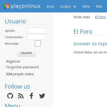
playonlinux
Inicio
Scripts
Wine
Wiki
Estas Aqui
El Foro
Usuario
El Foro
Apodo :
Contraseña :
Answer to topic:
Recordar:
Usted debe ser un m
Registrar
Forgotten password
534
people online
Follow us
Menu