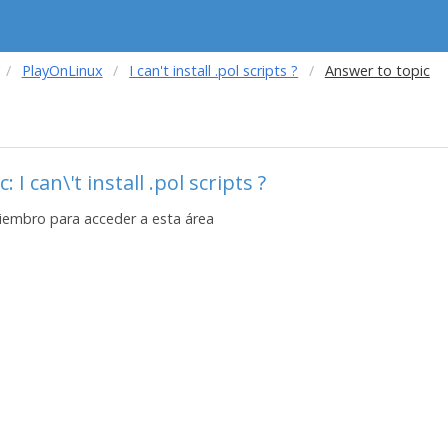
PlayOnLinux
I can't install .pol scripts ?
Answer to topic
 I can\'t install .pol scripts ?
iembro para acceder a esta área