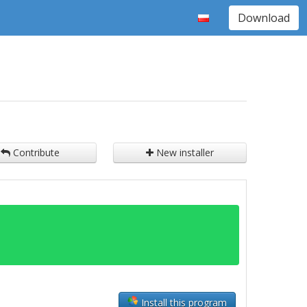
Download
Contribute
New installer
Install this program