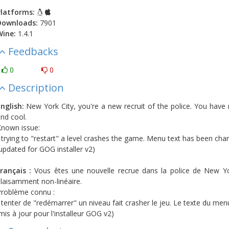
latforms:
Downloads:
7901
Wine:
1.4.1
Feedbacks
0
0
Description
nglish:
New York City, you're a new recruit of the police. You have
nd cool.
nown issue:
 trying to "restart" a level crashes the game. Menu text has been cha
updated for GOG installer v2)
rançais :
Vous êtes une nouvelle recrue dans la police de New Yor
laisamment non-linéaire.
roblème connu :
 tenter de "redémarrer" un niveau fait crasher le jeu. Le texte du me
mis à jour pour l'installeur GOG v2)