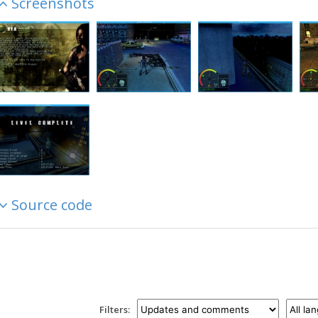
Screenshots
Source code
Filters: