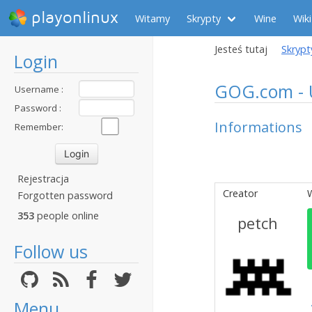
playonlinux
Witamy
Skrypty
Wine
Wiki
Jesteś tutaj
Skrypt
Login
GOG.com - 
Username :
Password :
Informations
Remember:
Rejestracja
Creator
Forgotten password
353
people online
petch
Follow us
Menu