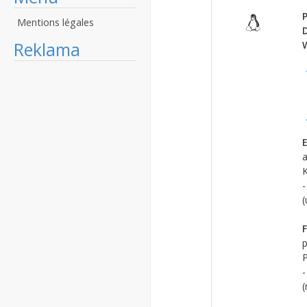
P
Mentions légales
Reklama
E
a
K
-
(
F
p
P
-
(