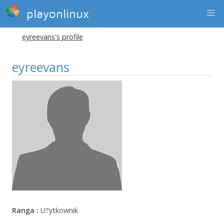
playonlinux
eyreevans's profile
eyreevans
Ranga :
U?ytkownik