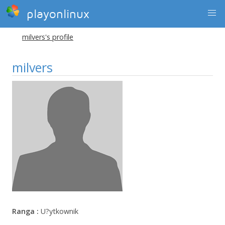
playonlinux
milvers's profile
milvers
Ranga :
U?ytkownik