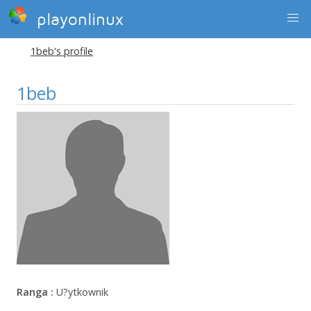
playonlinux
1beb's profile
1beb
Ranga :
U?ytkownik