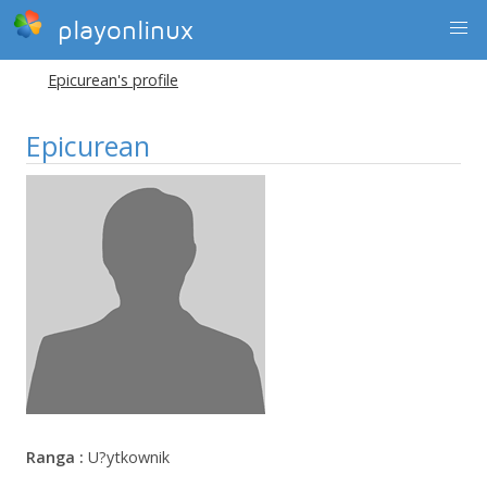
playonlinux
Epicurean's profile
Epicurean
Ranga :
U?ytkownik