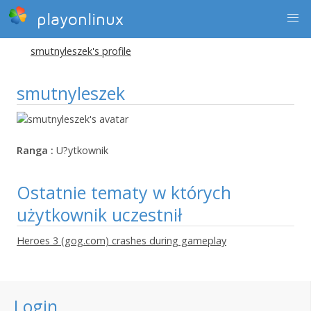
playonlinux
smutnyleszek's profile
smutnyleszek
Ranga :
U?ytkownik
Ostatnie tematy w których
użytkownik uczestnił
Heroes 3 (gog.com) crashes during gameplay
Login