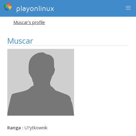
playonlinux
Muscar's profile
Muscar
Ranga :
U?ytkownik