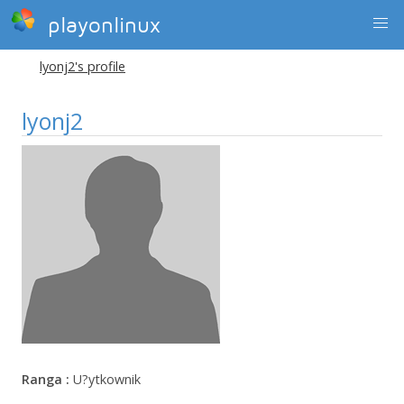
playonlinux
lyonj2's profile
lyonj2
Ranga :
U?ytkownik