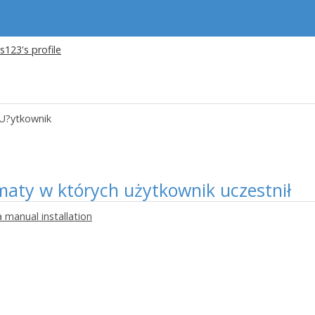
s123's profile
U?ytkownik
maty w których użytkownik uczestnił
a manual installation