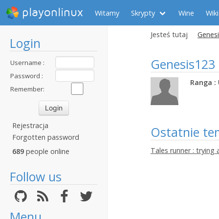
playonlinux
Witamy
Skrypty
Wine
Wiki
Jesteś tutaj
Genesi
Login
Genesis123
Username :
Password :
Ranga :
Remember:
Rejestracja
Ostatnie te
Forgotten password
Tales runner : trying 
689
people online
Follow us
Menu