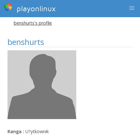
playonlinux
benshurts's profile
benshurts
Ranga :
U?ytkownik