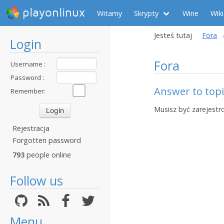
playonlinux
Witamy
Skrypty
Wine
Wiki
Jesteś tutaj
Fora
Login
Fora
Username :
Password :
Answer to top
Remember:
Musisz być zarejestr
Rejestracja
Forgotten password
793
people online
Follow us
Menu