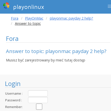
playonlinux
Fora
PlayOnMac
playonmac payday 2 help?
Answer to topic
Fora
Answer to topic: playonmac payday 2 help?
Musisz być zarejestrowany by mieć tutaj dostęp
Login
Username :
Password :
Remember: