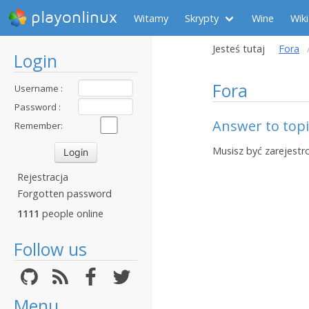
playonlinux
Witamy
Skrypty
Wine
Wiki
Jesteś tutaj
Fora
Login
Fora
Username :
Password :
Answer to topic
Remember:
Musisz być zarejestr
Rejestracja
Forgotten password
1111
people online
Follow us
Menu