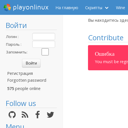
playonlinux
На главную
Скрипты
Wine
Вы находитесь зде
Войти
Contribute
Логин :
Пароль :
Запомнить:
Ошибка
You must be regi
Регистрация
Forgotten password
575
people online
Follow us
Menu