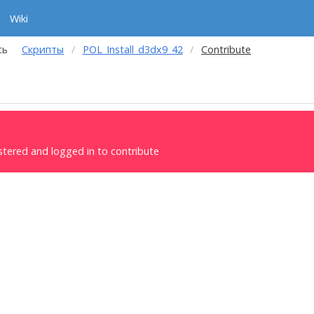
Wiki
сь
Скрипты
POL_Install_d3dx9_42
Contribute
stered and logged in to contribute