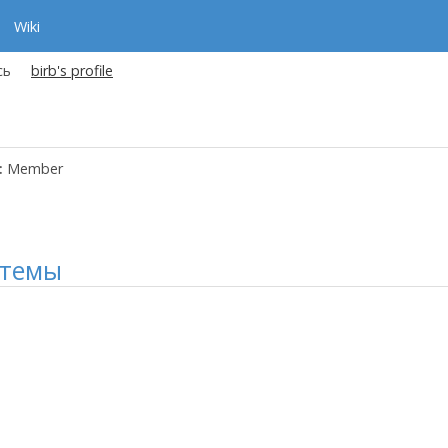
Wiki
сь
birb's profile
:
Member
 темы