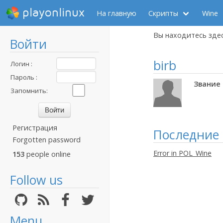
playonlinux
На главную
Скрипты
Wine
Вы находитесь зде
Войти
birb
Логин :
Пароль :
Звание 
Запомнить:
Регистрация
Последние
Forgotten password
Error in POL_Wine
153
people online
Follow us
Menu