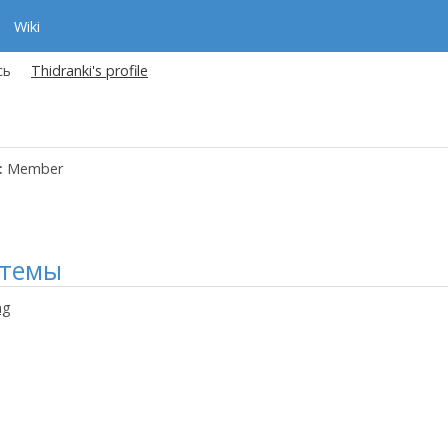
Wiki
сь
Thidranki's profile
:
Member
 темы
ng