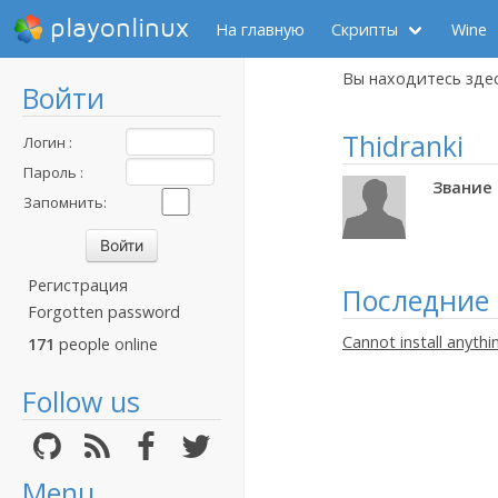
playonlinux
На главную
Скрипты
Wine
Вы находитесь зде
Войти
Thidranki
Логин :
Пароль :
Звание 
Запомнить:
Регистрация
Последние
Forgotten password
Cannot install anythi
171
people online
Follow us
Menu