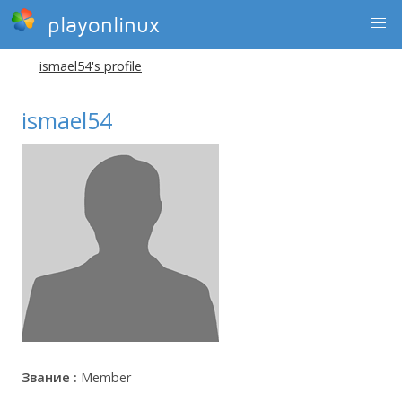
playonlinux
ismael54's profile
ismael54
Звание :
Member