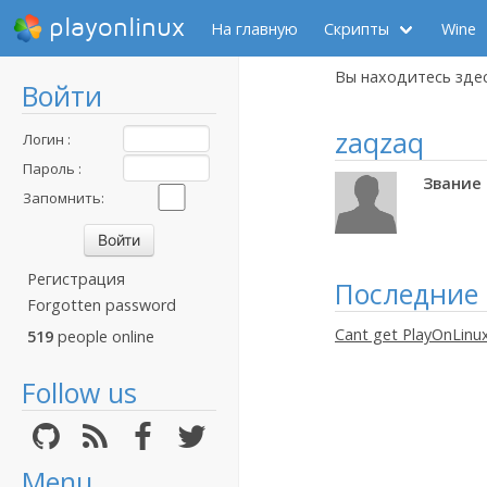
playonlinux
На главную
Скрипты
Wine
Вы находитесь зде
Войти
zaqzaq
Логин :
Пароль :
Звание 
Запомнить:
Регистрация
Последние
Forgotten password
Cant get PlayOnLinux
519
people online
Follow us
Menu