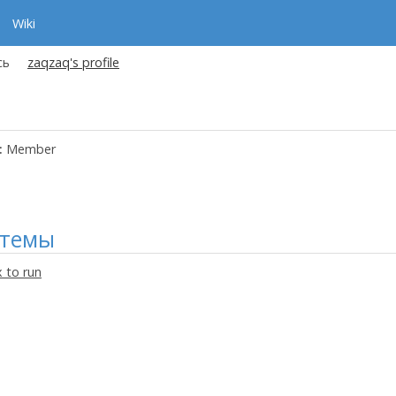
Wiki
сь
zaqzaq's profile
:
Member
 темы
 to run