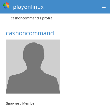
playonlinux
cashoncommand's profile
cashoncommand
Звание :
Member