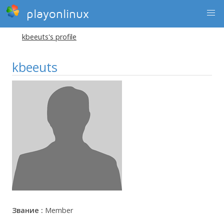
playonlinux
kbeeuts's profile
kbeeuts
Звание :
Member