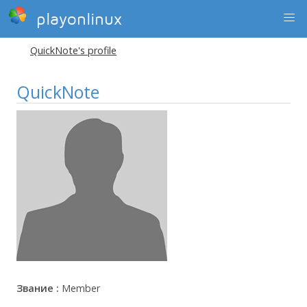
playonlinux
QuickNote's profile
QuickNote
Звание :
Member