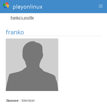
playonlinux
franko's profile
franko
Звание :
Member