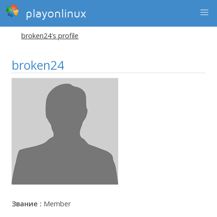
playonlinux
broken24's profile
broken24
Звание :
Member