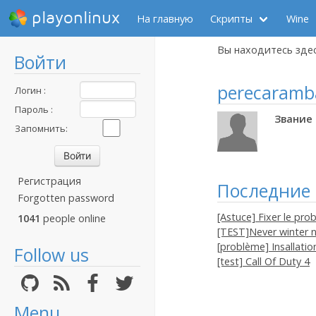
playonlinux
На главную
Скрипты
Wine
Вы находитесь зде
Войти
perecaramb
Логин :
Пароль :
Звание 
Запомнить:
Регистрация
Последние
Forgotten password
[Astuce] Fixer le p
1041
people online
[TEST]Never winter n
[problème] Insallati
Follow us
[test] Call Of Duty 4
Menu