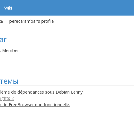
Wiki
сь
perecarambar's profile
ar
:
Member
 темы
roblème de dépendances sous Debian Lenny
ights 2
on de FreeBrowser non fonctionnelle.