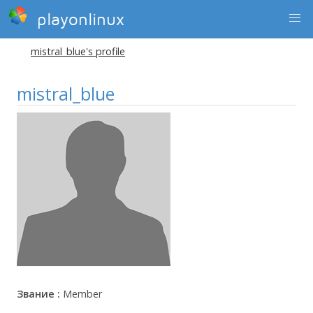
playonlinux
mistral_blue's profile
mistral_blue
Звание :
Member