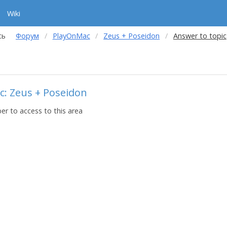
Wiki
сь
Форум
PlayOnMac
Zeus + Poseidon
Answer to topic
c: Zeus + Poseidon
r to access to this area