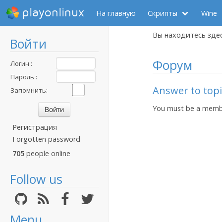
playonlinux
На главную
Скрипты
Wine
Вы находитесь зде
Войти
Форум
Логин :
Пароль :
Answer to topi
Запомнить:
You must be a membe
Регистрация
Forgotten password
705
people online
Follow us
Menu