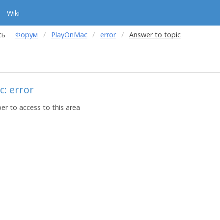
Wiki
сь
Форум
PlayOnMac
error
Answer to topic
c: error
r to access to this area