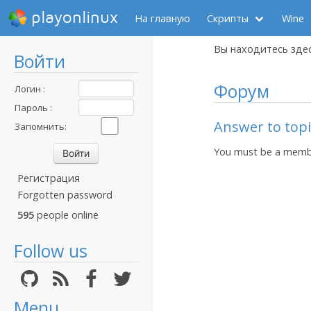
playonlinux
На главную
Скрипты
Wine
Вы находитесь зде
Войти
Форум
Логин :
Пароль :
Answer to topi
Запомнить:
You must be a membe
Регистрация
Forgotten password
595
people online
Follow us
Menu