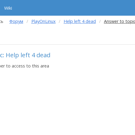
Wiki
сь
Форум
PlayOnLinux
Help left 4 dead
Answer to topi
: Help left 4 dead
r to access to this area