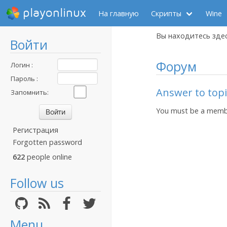
playonlinux
На главную
Скрипты
Wine
Вы находитесь зде
Войти
Форум
Логин :
Пароль :
Answer to topic
Запомнить:
You must be a membe
Регистрация
Forgotten password
622
people online
Follow us
Menu