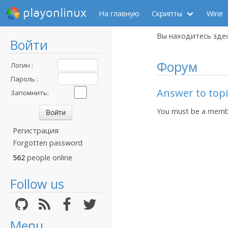
playonlinux
На главную
Скрипты
Wine
Вы находитесь зде
Войти
Форум
Логин :
Пароль :
Answer to topi
Запомнить:
You must be a membe
Регистрация
Forgotten password
562
people online
Follow us
Menu