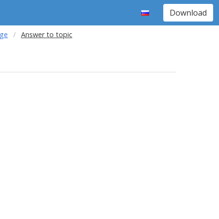
Download
age
Answer to topic