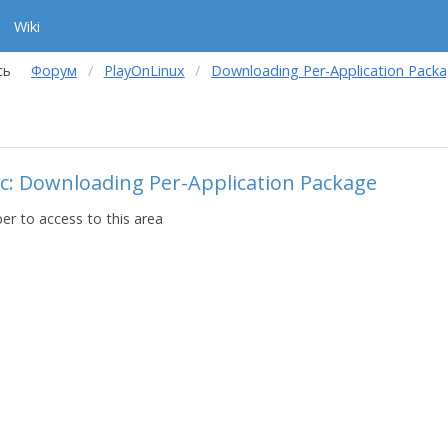
Wiki
сь
Форум
PlayOnLinux
Downloading Per-Application Pack
c: Downloading Per-Application Package
r to access to this area