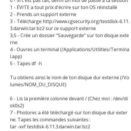
0 - Si c'est pas fait, défini un mot de passe a ta session
1 - ÉVITE a tout prix d'écrire sur ton OS réinstallé
2 - Prends un support externe
3 - Télécharge http://www.cgsecurity.org/testdisk-6.11.
3.darwin.tar.bz2 sur ce support externe
3,5 - Crée un dossier "Sauvegarde" sur ton disque exte
rne
4 - Ouvres un terminal (/Applications/Utilities/Termina
l.app)
5 - Tapes df -h
Tu obtiens ainsi le nom de ton disque dur externe (/Vo
lumes/NOM_DU_DISQUE)
6 - Lis la première colonne devant / (Chez moi : /dev/di
sk0s2)
7 - Photorec a été téléchargé sur ton disque dur exter
ne. Tapes les commandes suivantes :
tar -xvf testdisk-6.11.3.darwin.tar.bz2