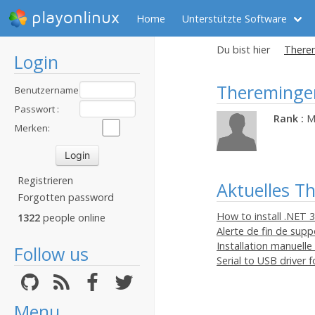
playonlinux
Home
Unterstützte Software
Du bist hier
Therem
Login
Thereminge
Benutzername
:
Passwort :
Rank :
M
Merken:
Registrieren
Aktuelles T
Forgotten password
How to install .NET 3
1322
people online
Alerte de fin de sup
Installation manuell
Follow us
Serial to USB driver 
Menu