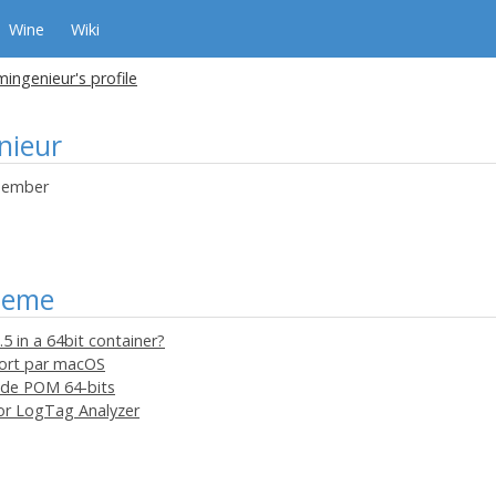
Wine
Wiki
ingenieur's profile
nieur
ember
heme
.5 in a 64bit container?
port par macOS
e de POM 64-bits
for LogTag Analyzer