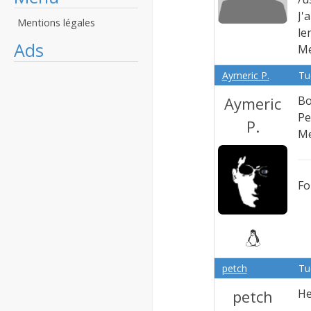
J'
Mentions légales
le
Ads
Me
Aymeric P.
Tu
Aymeric
Bo
Pe
P.
Me
Fo
petch
Tu
petch
He