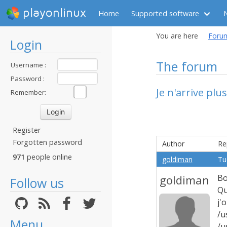
playonlinux
Home
Supported software
You are here
Foru
Login
The forum
Username :
Password :
Je n'arrive plu
Remember:
Register
Forgotten password
Author
Re
971
people online
goldiman
Tu
goldiman
Bo
Follow us
Qu
j'
/u
Menu
/u