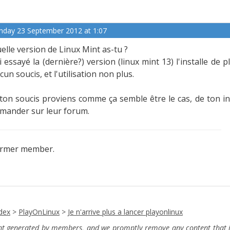
nday 23 September 2012 at 1:07
elle version de Linux Mint as-tu ?
ai essayé la (dernière?) version (linux mint 13) l'installe d
cun soucis, et l'utilisation non plus.
 ton soucis proviens comme ça semble être le cas, de ton in
mander sur leur forum.
rmer member.
dex
>
PlayOnLinux
>
Je n'arrive plus a lancer playonlinux
ent generated by members, and we promptly remove any content that in