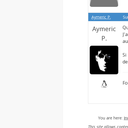
Aymeric P.
Su
Aymeric
Qu
J'
P.
au
Si
de
Fo
You are here:
In
This site allows cont