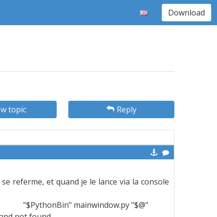
Download
w topic
Reply
 se referme, et quand je le lance via la console
error "$PythonBin" mainwindow.py "$@"
mand not found