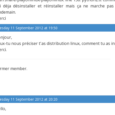
ai déja désinstaller et réinstaller mais ça ne marche p
ndemain.
rci
esday 11 September 2012 at 19:50
njour,
ux-tu nous préciser t'as distribution linux, comment tu as i
rci.
rmer member.
esday 11 September 2012 at 20:20
llo,