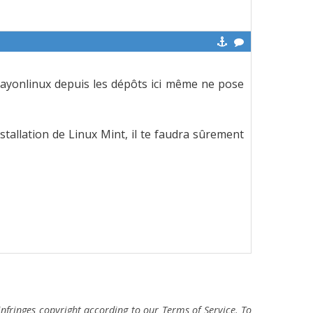
e playonlinux depuis les dépôts ici même ne pose
stallation de Linux Mint, il te faudra sûrement
fringes copyright according to our Terms of Service. To