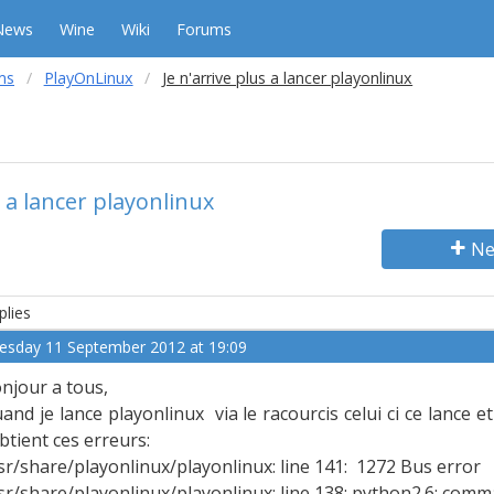
News
Wine
Wiki
Forums
ms
PlayOnLinux
Je n'arrive plus a lancer playonlinux
s a lancer playonlinux
Ne
plies
esday 11 September 2012 at 19:09
njour a tous,
and je lance playonlinux via le racourcis celui ci ce lance et
obtient ces erreurs:
sr/share/playonlinux/playonlinux: line 141: 1272 Bus 
sr/share/playonlinux/playonlinux: line 138: python2.6: com