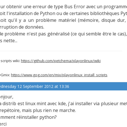
ur obtenir une erreur de type Bus Error avec un programm
soit l'installation de Python ou de certaines bibliothèques
soit qu'il y a un problème matériel (mémoire, disque dur
rruption de données.
 le problème n'est pas généralisé (ce qui semble être le cas
s nette...
scripts wiki:
https://github.com/petchema/playonlinux/wiki
Gmix:
https://www.gog.com/en/mix/playonlinux_install_scripts
dnesday 12 September 2012 at 13:36
njour,
 distrib est linux mint avec kde, j'ai installer via plusieur m
 repétoire, mais plus rien ne marche.
mment réinstaller python?
rci