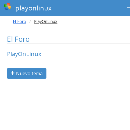
playonlinux
El Foro
PlayOnLinux
El Foro
PlayOnLinux
Nuevo tema