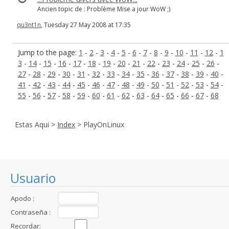
Ancien topic de : Problème Mise a jour WoW ;)
qu3nt1n
, Tuesday 27 May 2008 at 17:35
Jump to the page:
1
-
2
-
3
-
4
-
5
-
6
-
7
-
8
-
9
-
10
-
11
-
12
-
1
3
-
14
-
15
-
16
-
17
-
18
-
19
-
20
-
21
-
22
-
23
-
24
-
25
-
26
-
27
-
28
-
29
-
30
-
31
-
32
-
33
-
34
-
35
-
36
-
37
-
38
-
39
-
40
-
41
-
42
-
43
-
44
-
45
-
46
-
47
-
48
-
49
-
50
-
51
-
52
-
53
-
54
-
55
-
56
-
57
-
58
-
59
-
60
-
61
-
62
-
63
-
64
-
65
-
66
-
67
-
68
Estas Aqui >
Index
> PlayOnLinux
Usuario
Apodo :
Contraseña :
Recordar: