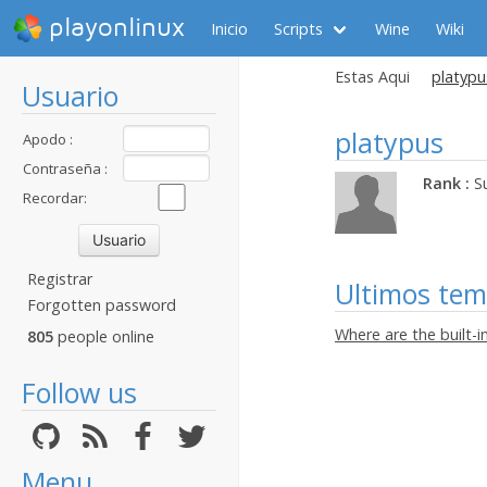
playonlinux
Inicio
Scripts
Wine
Wiki
Estas Aqui
platypus
Usuario
platypus
Apodo :
Contraseña :
Rank :
S
Recordar:
Registrar
Ultimos te
Forgotten password
Where are the built-in
805
people online
Follow us
Menu