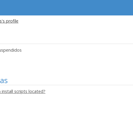
's profile
uspendidos
mas
 install scripts located?