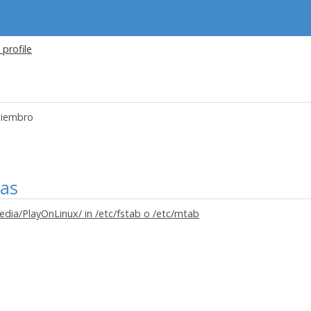
 profile
iembro
mas
dia/PlayOnLinux/ in /etc/fstab o /etc/mtab