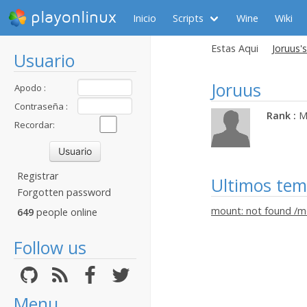
playonlinux
Inicio
Scripts
Wine
Wiki
Estas Aqui
Joruus's
Usuario
Joruus
Apodo :
Contraseña :
Rank :
M
Recordar:
Registrar
Ultimos te
Forgotten password
mount: not found /me
649
people online
Follow us
Menu