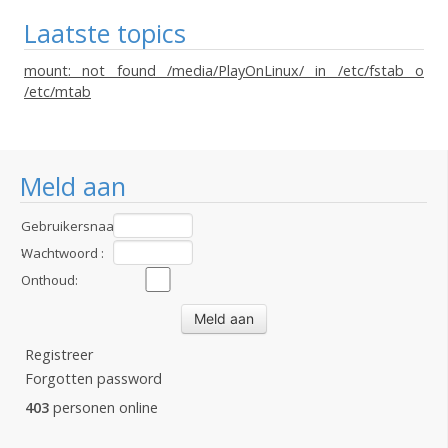
Laatste topics
mount: not found /media/PlayOnLinux/ in /etc/fstab o
/etc/mtab
Meld aan
Gebruikersnaam
:
Wachtwoord :
Onthoud:
Registreer
Forgotten password
403
personen online