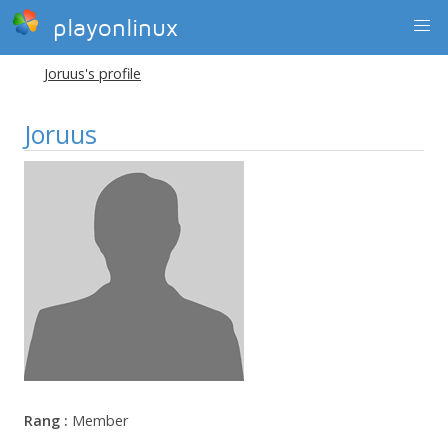
playonlinux
Joruus's profile
Joruus
Rang :
Member