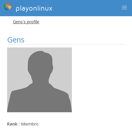
playonlinux
Gens's profile
Gens
Rank :
Miembro