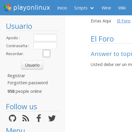
playonlinux
Inicio
Scripts
Wine
Wiki
Estas Aqui
El Foro
Usuario
El Foro
Apodo :
Contraseña :
Answer to topi
Recordar:
Usted debe ser un m
Registrar
Forgotten password
958
people online
Follow us
Menu