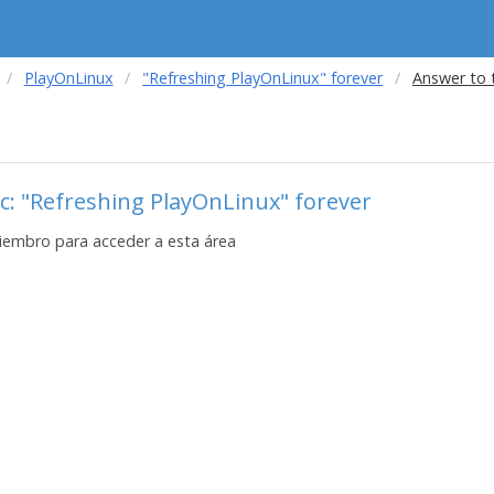
PlayOnLinux
"Refreshing PlayOnLinux" forever
Answer to 
c: "Refreshing PlayOnLinux" forever
iembro para acceder a esta área