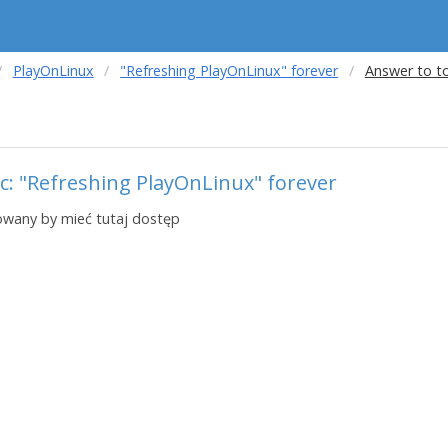
PlayOnLinux
"Refreshing PlayOnLinux" forever
Answer to t
c: "Refreshing PlayOnLinux" forever
owany by mieć tutaj dostęp