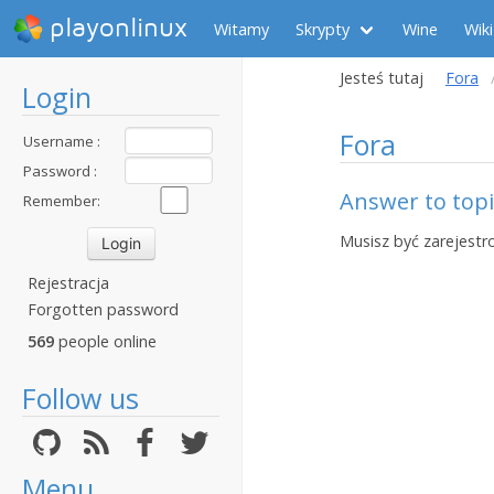
playonlinux
Witamy
Skrypty
Wine
Wiki
Jesteś tutaj
Fora
Login
Fora
Username :
Password :
Answer to topi
Remember:
Musisz być zarejestr
Rejestracja
Forgotten password
569
people online
Follow us
Menu