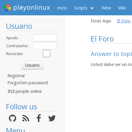
playonlinux
Inicio
Scripts
Wine
Wiki
Estas Aqui
El Foro
Usuario
El Foro
Apodo :
Contraseña :
Answer to topi
Recordar:
Usted debe ser un m
Registrar
Forgotten password
312
people online
Follow us
Menu